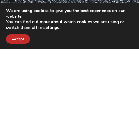
We are using cookies to give you the best experience on our
website.
You can find out more about which cookies we are using or
switch them off in
settings
.
Accept
contact@crewkerz.com
ZA de fontvielle C4 13190 Allauch FRANCE
NAVIGATION
SUPPORT
BIKES
THE TEAM
PARTS
CONTACT