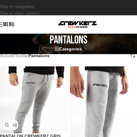
Skip to navigation
Skip to main content
MENU
Pantalons
Categories
Accueil
/
Textile
/
Pantalons
PANTALON CREWKERZ GRIS