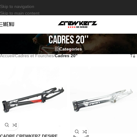
Skip to navigation
Skip to main content
MENU
Cadres 20''
Categories
Accueil
/
Cadres et Fourches
/
Cadres 20''
CADRE CREWKERZ DESIRE
SOLD OUT