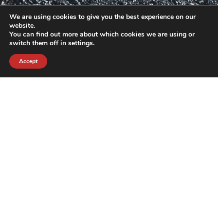
We are using cookies to give you the best experience on our
website.
You can find out more about which cookies we are using or
switch them off in
settings
.
Accept
contact@crewkerz.com
ZA de fontvielle C4 13190 Allauch FRANCE
NAVIGATION
SUPPORT
BIKES
THE TEAM
PARTS
CONTACT