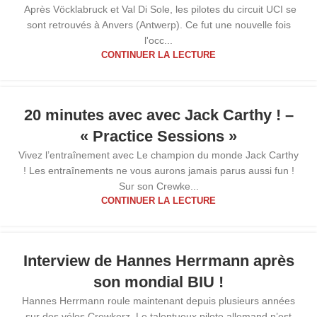
Après Vöcklabruck et Val Di Sole, les pilotes du circuit UCI se
sont retrouvés à Anvers (Antwerp). Ce fut une nouvelle fois
l'occ...
CONTINUER LA LECTURE
04
20 minutes avec avec Jack Carthy ! –
OCT
« Practice Sessions »
Vivez l’entraînement avec Le champion du monde Jack Carthy
! Les entraînements ne vous aurons jamais parus aussi fun !
Sur son Crewke...
CONTINUER LA LECTURE
19
Interview de Hannes Herrmann après
SEP
son mondial BIU !
Hannes Herrmann roule maintenant depuis plusieurs années
sur des vélos Crewkerz. Le talentueux pilote allemand n’est