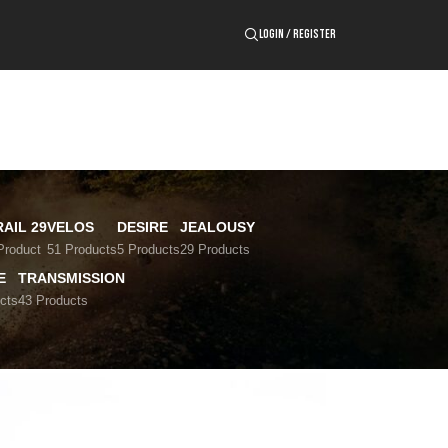
LOGIN / REGISTER
RAIL 29
VELOS
DESIRE
JEALOUSY
Product
51 Products
5 Products
29 Products
E
TRANSMISSION
cts
43 Products
24
36