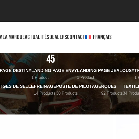
M
LA MARQUE
ACTUALITÉS
DEALERS
CONTACT
FRANÇAIS
45
PAGE DESTINY
LANDING PAGE ENVY
LANDING PAGE JEALOUSY
T
1 Product
1 Product
1 
TIGES DE SELLE
FREINAGE
POSTE DE PILOTAGE
ROUES
TEXTIL
14 Products
30 Products
92 Products
34 Produ
Show
12