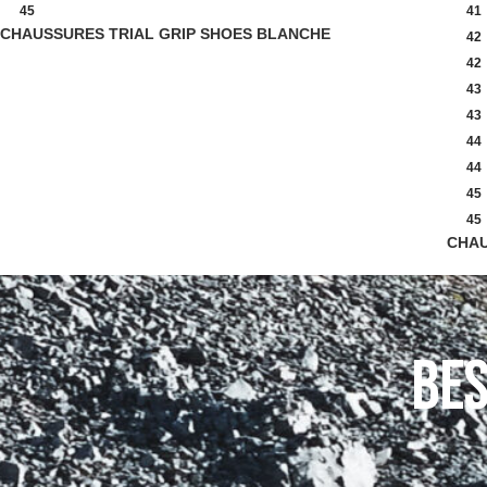
45
41
CHAUSSURES TRIAL GRIP SHOES BLANCHE
42
42
43
43
44
44
45
45
CHAU
Bes