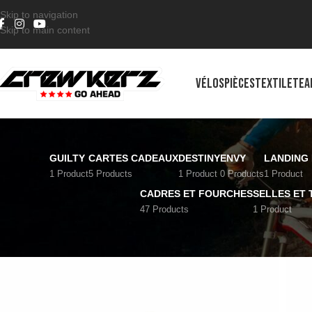
Skip to navigation
Skip to main content
VÉLOS
PIÈCES
TEXTILE
TEA
GUILTY
CARTES CADEAUX
DESTINY
ENVY
LANDING 
1 Product
5 Products
1 Product
0 Products
1 Product
CADRES ET FOURCHES
SELLES ET 
47 Products
1 Product
Accueil
/
Product Taille Chaussures
/
45