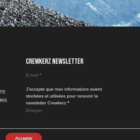
CREWKERZ NEWSLETTER
Section
E-mail
*
J'accepte que mes informations soient
ITE
stockées et utilisées pour recevoir la
URS
newsletter Crewkerz
*
Envoyer
Accepter