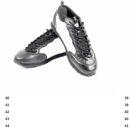
40
39
41
39
42
40
43
40
44
41