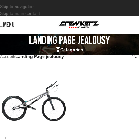
Skip to navigation
Skip to main content
MENU
Landing Page jealousy
Categories
Accueil
/
Landing Page jealousy
L