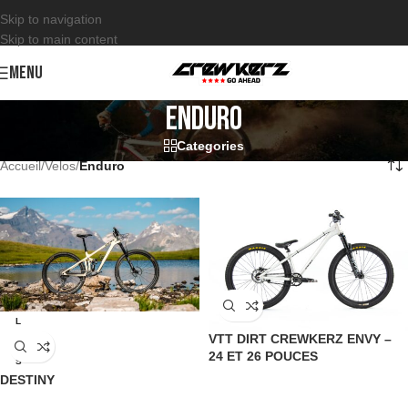
Skip to navigation
Skip to main content
MENU
Enduro
Categories
Accueil
/
Velos
/
Enduro
L
VTT DIRT CREWKERZ ENVY –
M
24 ET 26 POUCES
S
DESTINY