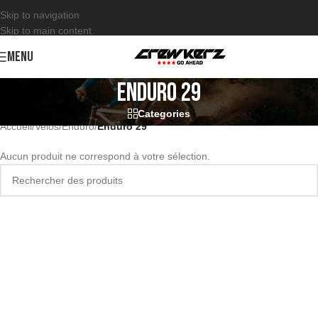
Skip to navigation
Skip to main content
MENU
Enduro 29
Categories
Accueil
/
Velos
/
Enduro
/
Enduro 29
Aucun produit ne correspond à votre sélection.