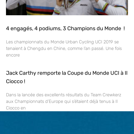
4 engagés, 4 podiums, 3 Champions du Monde !
Les championnats du Monde Urban Cycling UCI 2019 se
tenaient à Chengdu en Chine, comme l’an passé. Une fois
encore
Jack Carthy remporte la Coupe du Monde UCI à Il
Ciocco !
Dans la lancée des excellents résultats du Team Crewkerz
aux Championnats d’Europe qui s’étaient déjà tenus à Il
Ciocco en