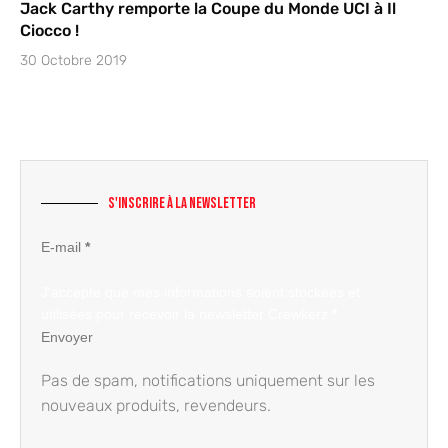
Jack Carthy remporte la Coupe du Monde UCI à Il
Ciocco !
30 Octobre 2019
S'inscrire à la newsletter
Section
E-mail
*
J'accepte que mes informations soient stockées et
utilisées pour recevoir la newsletter Crewkerz
*
Envoyer
Pas de spam, notifications uniquement sur les
nouveaux produits, revendeurs.