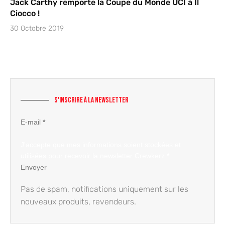
Jack Carthy remporte la Coupe du Monde UCI à Il
Ciocco !
30 Octobre 2019
S'inscrire à la newsletter
Section
E-mail
*
J'accepte que mes informations soient stockées et
utilisées pour recevoir la newsletter Crewkerz
*
Envoyer
Pas de spam, notifications uniquement sur les
nouveaux produits, revendeurs.