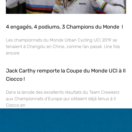
4 engagés, 4 podiums, 3 Champions du Monde !
Les championnats du Monde Urban Cycling UCI 2019 se
tenaient à Chengdu en Chine, comme l’an passé. Une fois
encore
Jack Carthy remporte la Coupe du Monde UCI à Il
Ciocco !
Dans la lancée des excellents résultats du Team Crewkerz
aux Championnats d’Europe qui s’étaient déjà tenus à Il
Ciocco en