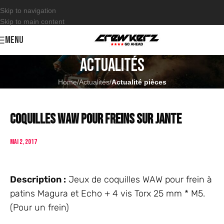
Skip to navigation
Skip to main content
MENU
Actualités
Home
/
Actualités
/
Actualité pièces
Coquilles WAW pour freins sur jante
mai 2, 2017
Description :
Jeux de coquilles WAW pour frein à
patins Magura et Echo + 4 vis Torx 25 mm * M5.
(Pour un frein)