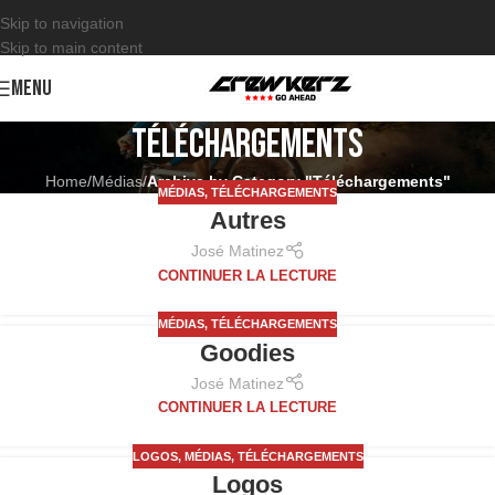
Skip to navigation
Skip to main content
MENU
Téléchargements
Home
/
Médias
/
Archive by Category "Téléchargements"
MÉDIAS
,
TÉLÉCHARGEMENTS
Autres
José Matinez
CONTINUER LA LECTURE
MÉDIAS
,
TÉLÉCHARGEMENTS
Goodies
José Matinez
CONTINUER LA LECTURE
LOGOS
,
MÉDIAS
,
TÉLÉCHARGEMENTS
Logos