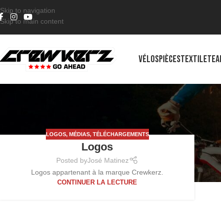
Skip to navigation
Skip to main content
VÉLOS
PIÈCES
TEXTILE
TEA
LOGOS
,
MÉDIAS
,
TÉLÉCHARGEMENTS
Logos
Posted by
José Matinez
Logos appartenant à la marque Crewkerz.
CONTINUER LA LECTURE