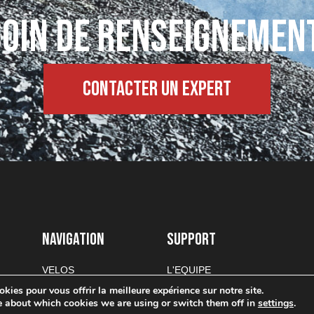
oin de renseignemen
Contacter un expert
NAVIGATION
SUPPORT
VELOS
L'EQUIPE
PIECES
CONTACT
kies pour vous offrir la meilleure expérience sur notre site.
e about which cookies we are using or switch them off in
settings
.
TEAM
POLITIQUE DE CONFIDENTIAL