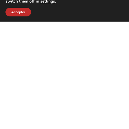
switch them off in
settings
.
Accepter
contact@crewkerz.com
ZA de fontvielle C4 13190 Allauch FRANCE
NAVIGATION
SUPPORT
VELOS
L'EQUIPE
PIECES
CONTACT
TEAM
POLITIQUE DE CONFIDENTIALITE
LA MARQUE
REMBOURSEMENTS ET
RETOURS
ACTUALITES