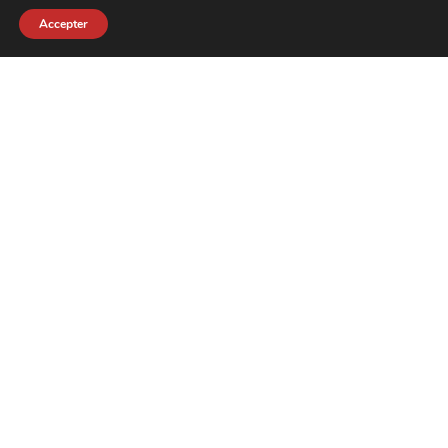
Accepter
contact@crewkerz.com
ZA de fontvielle C4 13190 Allauch FRANCE
NAVIGATION
SUPPORT
VELOS
L'EQUIPE