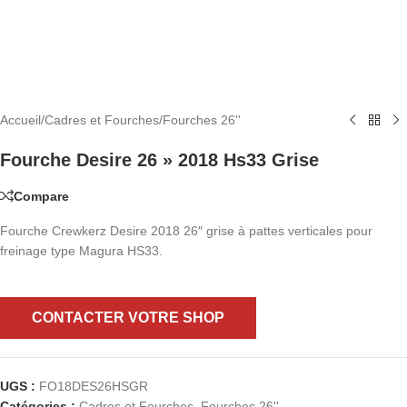
Accueil
/
Cadres et Fourches
/
Fourches 26''
Fourche Desire 26 » 2018 Hs33 Grise
Compare
Fourche Crewkerz Desire 2018 26″ grise à pattes verticales pour
freinage type Magura HS33.
CONTACTER VOTRE SHOP
UGS :
FO18DES26HSGR
Catégories :
Cadres et Fourches
,
Fourches 26''