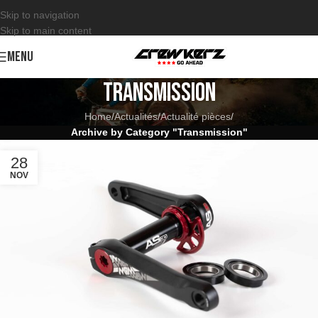
Skip to navigation
Skip to main content
MENU
Transmission
Home
/
Actualités
/
Actualité pièces
/
Archive by Category "Transmission"
28
NOV