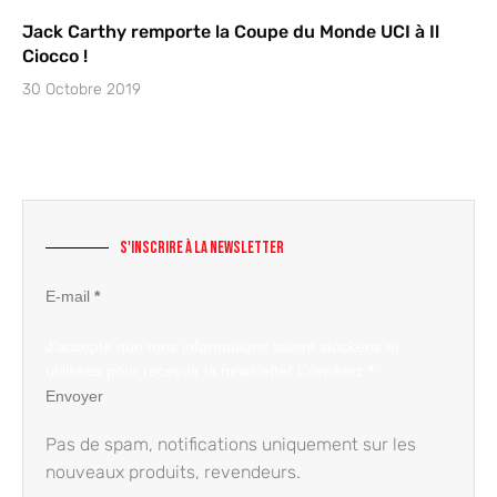
Jack Carthy remporte la Coupe du Monde UCI à Il
Ciocco !
30 Octobre 2019
S'inscrire à la newsletter
Section
E-mail
*
J'accepte que mes informations soient stockées et
utilisées pour recevoir la newsletter Crewkerz
*
Envoyer
Pas de spam, notifications uniquement sur les
nouveaux produits, revendeurs.