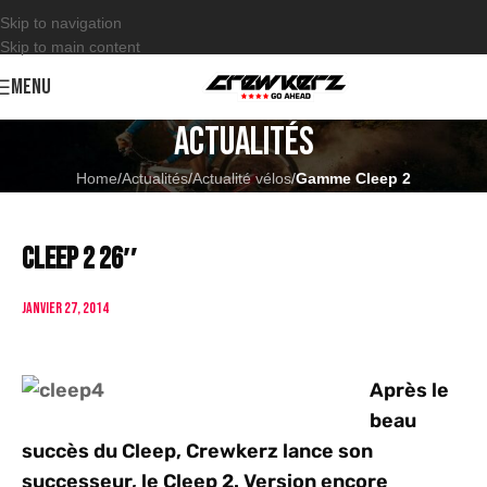
Skip to navigation
Skip to main content
MENU
Actualités
Home
/
Actualités
/
Actualité vélos
/
Gamme Cleep 2
Cleep 2 26″
janvier 27, 2014
Après le
beau
succès du Cleep, Crewkerz lance son
successeur, le Cleep 2. Version encore