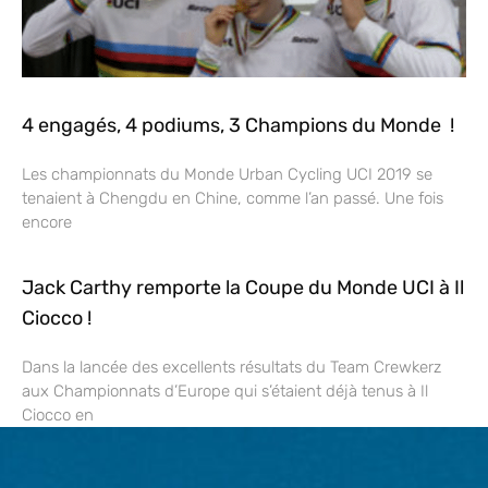
4 engagés, 4 podiums, 3 Champions du Monde !
Les championnats du Monde Urban Cycling UCI 2019 se
tenaient à Chengdu en Chine, comme l’an passé. Une fois
encore
Jack Carthy remporte la Coupe du Monde UCI à Il
Ciocco !
Dans la lancée des excellents résultats du Team Crewkerz
aux Championnats d’Europe qui s’étaient déjà tenus à Il
Ciocco en